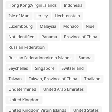
Hong Kong;Virgin Islands
Indonesia
Isle of Man
Jersey
Liechtenstein
Luxembourg
Malaysia
Monaco
Niue
Not identified
Panama
Province of China
Russian Federation
Russian Federation;Virgin Islands
Samoa
Seychelles
Singapore
Switzerland
Taiwan
Taiwan, Province of China
Thailand
Undetermined
United Arab Emirates
United Kingdom
United Kingdom;Virgin Islands
United States