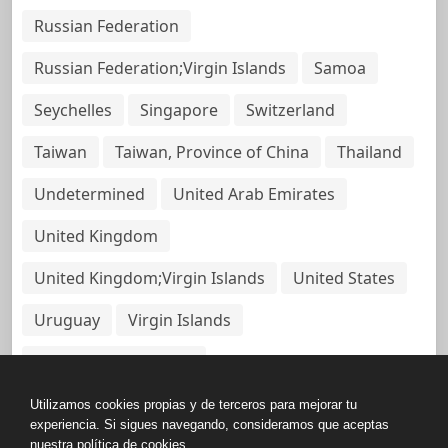
Russian Federation
Russian Federation;Virgin Islands
Samoa
Seychelles
Singapore
Switzerland
Taiwan
Taiwan, Province of China
Thailand
Undetermined
United Arab Emirates
United Kingdom
United Kingdom;Virgin Islands
United States
Uruguay
Virgin Islands
Virgin Islands, British
Utilizamos cookies propias y de terceros para mejorar tu
experiencia. Si sigues navegando, consideramos que aceptas
nuestra política de cookies