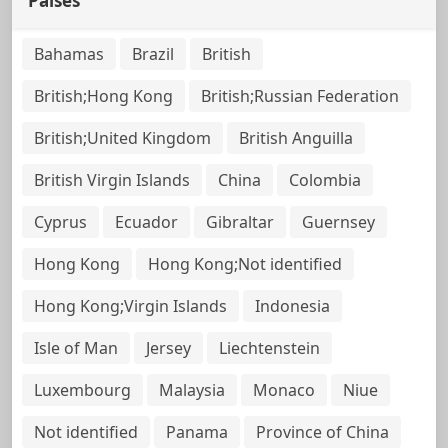
Países
Bahamas
Brazil
British
British;Hong Kong
British;Russian Federation
British;United Kingdom
British Anguilla
British Virgin Islands
China
Colombia
Cyprus
Ecuador
Gibraltar
Guernsey
Hong Kong
Hong Kong;Not identified
Hong Kong;Virgin Islands
Indonesia
Isle of Man
Jersey
Liechtenstein
Luxembourg
Malaysia
Monaco
Niue
Not identified
Panama
Province of China