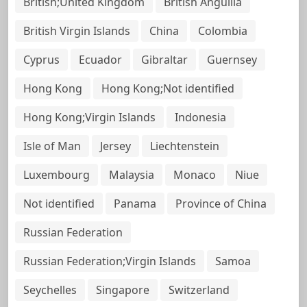
British;United Kingdom
British Anguilla
British Virgin Islands
China
Colombia
Cyprus
Ecuador
Gibraltar
Guernsey
Hong Kong
Hong Kong;Not identified
Hong Kong;Virgin Islands
Indonesia
Isle of Man
Jersey
Liechtenstein
Luxembourg
Malaysia
Monaco
Niue
Not identified
Panama
Province of China
Russian Federation
Russian Federation;Virgin Islands
Samoa
Seychelles
Singapore
Switzerland