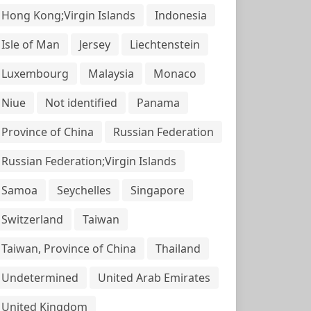
Hong Kong;Virgin Islands
Indonesia
Isle of Man
Jersey
Liechtenstein
Luxembourg
Malaysia
Monaco
Niue
Not identified
Panama
Province of China
Russian Federation
Russian Federation;Virgin Islands
Samoa
Seychelles
Singapore
Switzerland
Taiwan
Taiwan, Province of China
Thailand
Undetermined
United Arab Emirates
United Kingdom