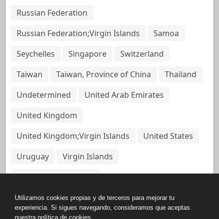
Russian Federation
Russian Federation;Virgin Islands
Samoa
Seychelles
Singapore
Switzerland
Taiwan
Taiwan, Province of China
Thailand
Undetermined
United Arab Emirates
United Kingdom
United Kingdom;Virgin Islands
United States
Uruguay
Virgin Islands
Virgin Islands, British
Utilizamos cookies propias y de terceros para mejorar tu
experiencia. Si sigues navegando, consideramos que aceptas
nuestra política de cookies