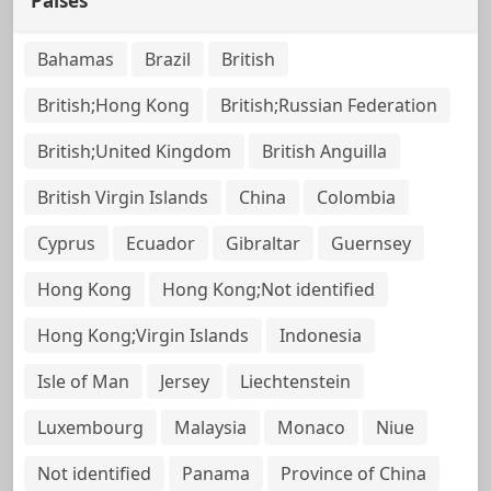
Países
Bahamas
Brazil
British
British;Hong Kong
British;Russian Federation
British;United Kingdom
British Anguilla
British Virgin Islands
China
Colombia
Cyprus
Ecuador
Gibraltar
Guernsey
Hong Kong
Hong Kong;Not identified
Hong Kong;Virgin Islands
Indonesia
Isle of Man
Jersey
Liechtenstein
Luxembourg
Malaysia
Monaco
Niue
Not identified
Panama
Province of China