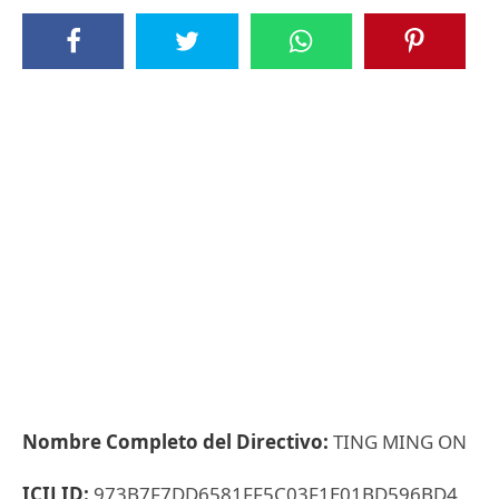
Nombre Completo del Directivo:
TING MING ON
ICIJ ID:
973B7F7DD6581FF5C03F1E01BD596BD4