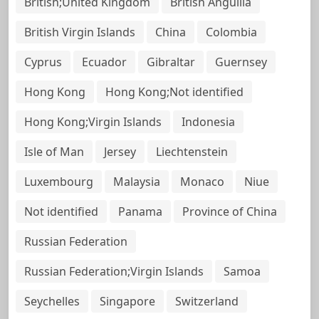
British;United Kingdom
British Anguilla
British Virgin Islands
China
Colombia
Cyprus
Ecuador
Gibraltar
Guernsey
Hong Kong
Hong Kong;Not identified
Hong Kong;Virgin Islands
Indonesia
Isle of Man
Jersey
Liechtenstein
Luxembourg
Malaysia
Monaco
Niue
Not identified
Panama
Province of China
Russian Federation
Russian Federation;Virgin Islands
Samoa
Seychelles
Singapore
Switzerland