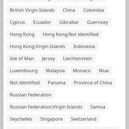
British Virgin Islands
China
Colombia
Cyprus
Ecuador
Gibraltar
Guernsey
Hong Kong
Hong Kong;Not identified
Hong Kong;Virgin Islands
Indonesia
Isle of Man
Jersey
Liechtenstein
Luxembourg
Malaysia
Monaco
Niue
Not identified
Panama
Province of China
Russian Federation
Russian Federation;Virgin Islands
Samoa
Seychelles
Singapore
Switzerland