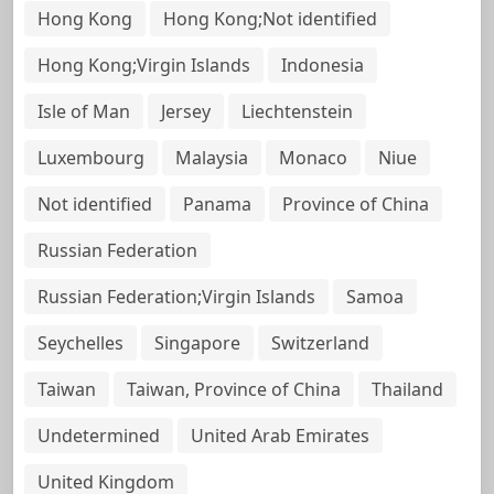
Hong Kong
Hong Kong;Not identified
Hong Kong;Virgin Islands
Indonesia
Isle of Man
Jersey
Liechtenstein
Luxembourg
Malaysia
Monaco
Niue
Not identified
Panama
Province of China
Russian Federation
Russian Federation;Virgin Islands
Samoa
Seychelles
Singapore
Switzerland
Taiwan
Taiwan, Province of China
Thailand
Undetermined
United Arab Emirates
United Kingdom