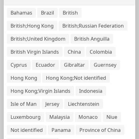
Bahamas
Brazil
British
British;Hong Kong
British;Russian Federation
British;United Kingdom
British Anguilla
British Virgin Islands
China
Colombia
Cyprus
Ecuador
Gibraltar
Guernsey
Hong Kong
Hong Kong;Not identified
Hong Kong;Virgin Islands
Indonesia
Isle of Man
Jersey
Liechtenstein
Luxembourg
Malaysia
Monaco
Niue
Not identified
Panama
Province of China