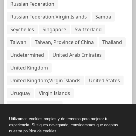
Russian Federation
Russian Federation;Virgin Islands
Samoa
Seychelles
Singapore
Switzerland
Taiwan
Taiwan, Province of China
Thailand
Undetermined
United Arab Emirates
United Kingdom
United Kingdom;Virgin Islands
United States
Uruguay
Virgin Islands
Virgin Islands, British
Utilizamos cookies propias y de terceros para mejorar tu
experiencia. Si sigues navegando, consideramos que aceptas
nuestra política de cookies