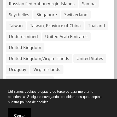
Russian Federation;Virgin Islands
Samoa
Seychelles
Singapore
Switzerland
Taiwan
Taiwan, Province of China
Thailand
Undetermined
United Arab Emirates
United Kingdom
United Kingdom;Virgin Islands
United States
Uruguay
Virgin Islands
Virgin Islands, British
Utilizamos cookies propias y de terceros para mejorar tu
experiencia. Si sigues navegando, consideramos que aceptas
nuestra política de cookies
Copyright © All rights reserved.
Cerrar