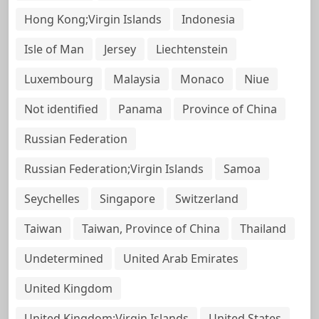
Hong Kong;Virgin Islands
Indonesia
Isle of Man
Jersey
Liechtenstein
Luxembourg
Malaysia
Monaco
Niue
Not identified
Panama
Province of China
Russian Federation
Russian Federation;Virgin Islands
Samoa
Seychelles
Singapore
Switzerland
Taiwan
Taiwan, Province of China
Thailand
Undetermined
United Arab Emirates
United Kingdom
United Kingdom;Virgin Islands
United States