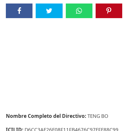
Nombre Completo del Directivo:
TENG BO
ICIJ ID:
D6CC3AE26E08F11FB4676C97EFE88C99