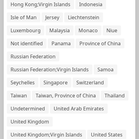
Hong Kong;Virgin Islands
Indonesia
Isle of Man
Jersey
Liechtenstein
Luxembourg
Malaysia
Monaco
Niue
Not identified
Panama
Province of China
Russian Federation
Russian Federation;Virgin Islands
Samoa
Seychelles
Singapore
Switzerland
Taiwan
Taiwan, Province of China
Thailand
Undetermined
United Arab Emirates
United Kingdom
United Kingdom;Virgin Islands
United States