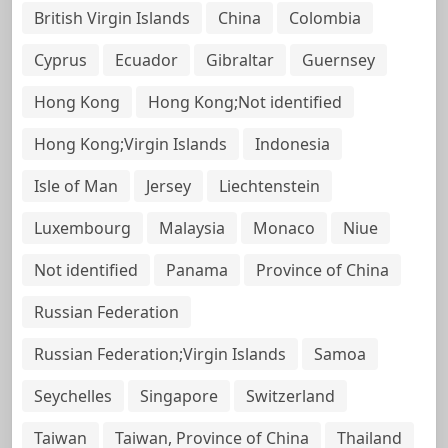
British Virgin Islands
China
Colombia
Cyprus
Ecuador
Gibraltar
Guernsey
Hong Kong
Hong Kong;Not identified
Hong Kong;Virgin Islands
Indonesia
Isle of Man
Jersey
Liechtenstein
Luxembourg
Malaysia
Monaco
Niue
Not identified
Panama
Province of China
Russian Federation
Russian Federation;Virgin Islands
Samoa
Seychelles
Singapore
Switzerland
Taiwan
Taiwan, Province of China
Thailand