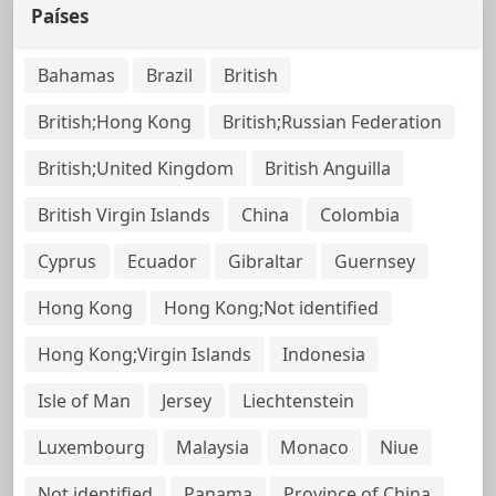
Países
Bahamas
Brazil
British
British;Hong Kong
British;Russian Federation
British;United Kingdom
British Anguilla
British Virgin Islands
China
Colombia
Cyprus
Ecuador
Gibraltar
Guernsey
Hong Kong
Hong Kong;Not identified
Hong Kong;Virgin Islands
Indonesia
Isle of Man
Jersey
Liechtenstein
Luxembourg
Malaysia
Monaco
Niue
Not identified
Panama
Province of China