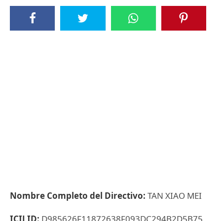
Nombre Completo del Directivo:
TAN XIAO MEI
ICIJ ID:
D985626F11872638F093DC294B2D5B75