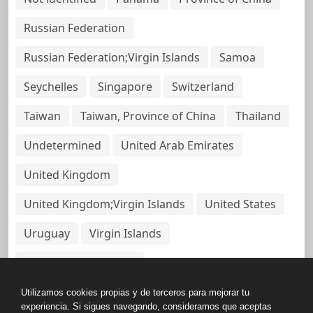
Russian Federation
Russian Federation;Virgin Islands
Samoa
Seychelles
Singapore
Switzerland
Taiwan
Taiwan, Province of China
Thailand
Undetermined
United Arab Emirates
United Kingdom
United Kingdom;Virgin Islands
United States
Uruguay
Virgin Islands
Virgin Islands, British
Utilizamos cookies propias y de terceros para mejorar tu
experiencia. Si sigues navegando, consideramos que aceptas