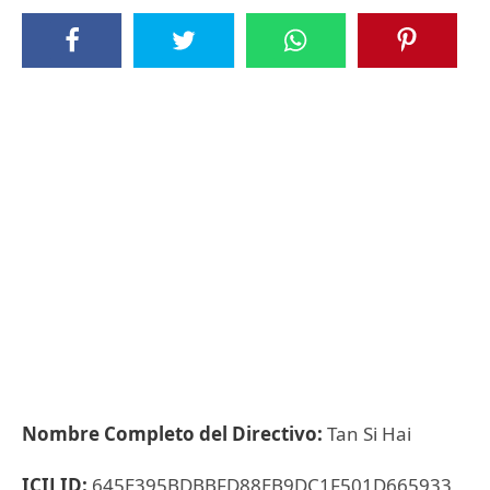
Nombre Completo del Directivo:
Tan Si Hai
ICIJ ID:
645E395BDBBFD88EB9DC1F501D665933