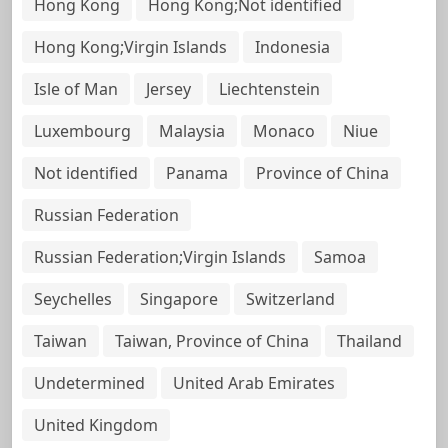
Hong Kong
Hong Kong;Not identified
Hong Kong;Virgin Islands
Indonesia
Isle of Man
Jersey
Liechtenstein
Luxembourg
Malaysia
Monaco
Niue
Not identified
Panama
Province of China
Russian Federation
Russian Federation;Virgin Islands
Samoa
Seychelles
Singapore
Switzerland
Taiwan
Taiwan, Province of China
Thailand
Undetermined
United Arab Emirates
United Kingdom