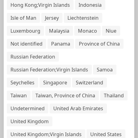
Hong Kong;Virgin Islands
Indonesia
Isle of Man
Jersey
Liechtenstein
Luxembourg
Malaysia
Monaco
Niue
Not identified
Panama
Province of China
Russian Federation
Russian Federation;Virgin Islands
Samoa
Seychelles
Singapore
Switzerland
Taiwan
Taiwan, Province of China
Thailand
Undetermined
United Arab Emirates
United Kingdom
United Kingdom;Virgin Islands
United States