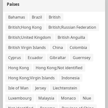
Países
Bahamas
Brazil
British
British;Hong Kong
British;Russian Federation
British;United Kingdom
British Anguilla
British Virgin Islands
China
Colombia
Cyprus
Ecuador
Gibraltar
Guernsey
Hong Kong
Hong Kong;Not identified
Hong Kong;Virgin Islands
Indonesia
Isle of Man
Jersey
Liechtenstein
Luxembourg
Malaysia
Monaco
Niue