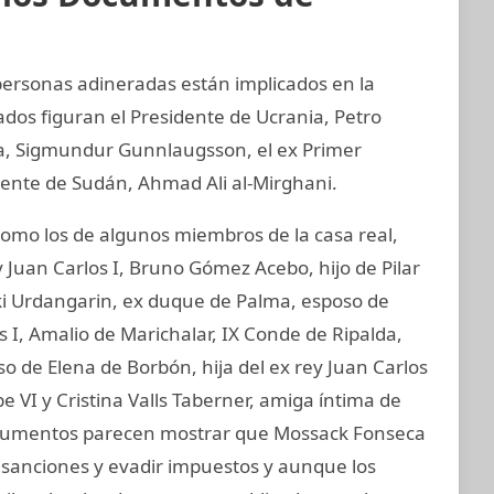
 personas adineradas están implicados en la
ados figuran el Presidente de Ucrania, Petro
ia, Sigmundur Gunnlaugsson, el ex Primer
idente de Sudán, Ahmad Ali al-Mirghani.
mo los de algunos miembros de la casa real,
 Juan Carlos I, Bruno Gómez Acebo, hijo de Pilar
aki Urdangarin, ex duque de Palma, esposo de
os I, Amalio de Marichalar, IX Conde de Ripalda,
 de Elena de Borbón, hija del ex rey Juan Carlos
e VI y Cristina Valls Taberner, amiga íntima de
 documentos parecen mostrar que Mossack Fonseca
ar sanciones y evadir impuestos y aunque los