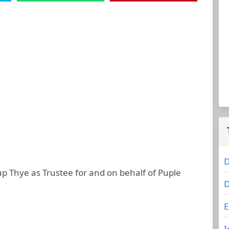
D
p Thye as Trustee for and on behalf of Puple
D
E
I