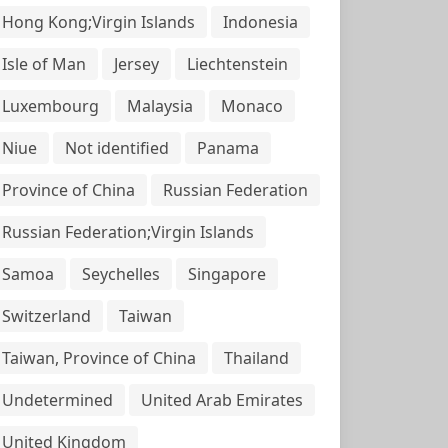
Hong Kong;Virgin Islands
Indonesia
Isle of Man
Jersey
Liechtenstein
Luxembourg
Malaysia
Monaco
Niue
Not identified
Panama
Province of China
Russian Federation
Russian Federation;Virgin Islands
Samoa
Seychelles
Singapore
Switzerland
Taiwan
Taiwan, Province of China
Thailand
Undetermined
United Arab Emirates
United Kingdom