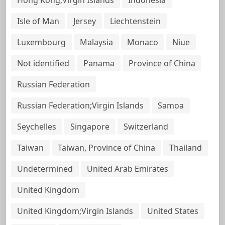
Isle of Man
Jersey
Liechtenstein
Luxembourg
Malaysia
Monaco
Niue
Not identified
Panama
Province of China
Russian Federation
Russian Federation;Virgin Islands
Samoa
Seychelles
Singapore
Switzerland
Taiwan
Taiwan, Province of China
Thailand
Undetermined
United Arab Emirates
United Kingdom
United Kingdom;Virgin Islands
United States