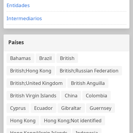
Entidades
Intermediarios
Países
Bahamas
Brazil
British
British;Hong Kong
British;Russian Federation
British;United Kingdom
British Anguilla
British Virgin Islands
China
Colombia
Cyprus
Ecuador
Gibraltar
Guernsey
Hong Kong
Hong Kong;Not identified
Hong Kong;Virgin Islands
Indonesia