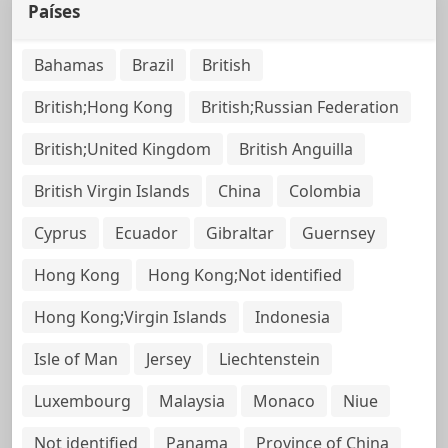
Países
Bahamas
Brazil
British
British;Hong Kong
British;Russian Federation
British;United Kingdom
British Anguilla
British Virgin Islands
China
Colombia
Cyprus
Ecuador
Gibraltar
Guernsey
Hong Kong
Hong Kong;Not identified
Hong Kong;Virgin Islands
Indonesia
Isle of Man
Jersey
Liechtenstein
Luxembourg
Malaysia
Monaco
Niue
Not identified
Panama
Province of China