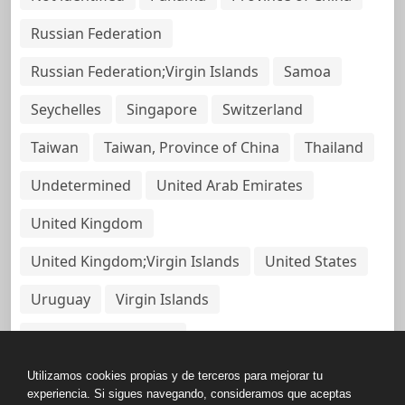
Russian Federation
Russian Federation;Virgin Islands
Samoa
Seychelles
Singapore
Switzerland
Taiwan
Taiwan, Province of China
Thailand
Undetermined
United Arab Emirates
United Kingdom
United Kingdom;Virgin Islands
United States
Uruguay
Virgin Islands
Virgin Islands, British
Utilizamos cookies propias y de terceros para mejorar tu
experiencia. Si sigues navegando, consideramos que aceptas