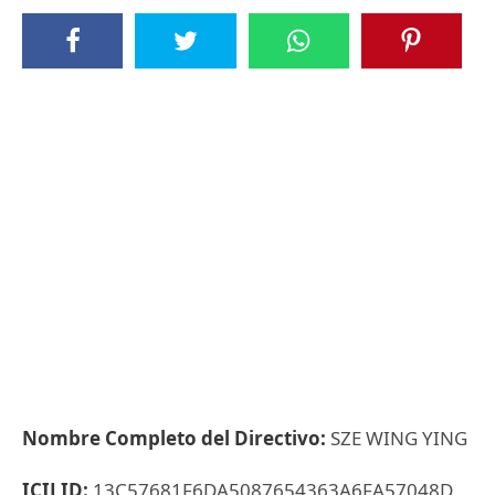
Nombre Completo del Directivo:
SZE WING YING
ICIJ ID:
13C57681F6DA5087654363A6FA57048D