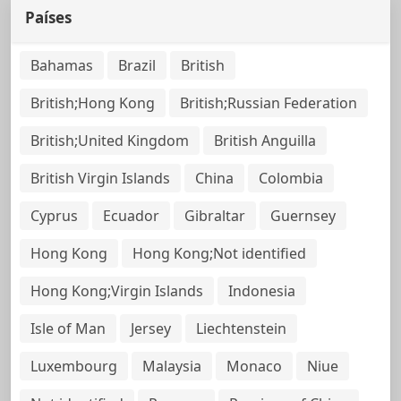
Países
Bahamas
Brazil
British
British;Hong Kong
British;Russian Federation
British;United Kingdom
British Anguilla
British Virgin Islands
China
Colombia
Cyprus
Ecuador
Gibraltar
Guernsey
Hong Kong
Hong Kong;Not identified
Hong Kong;Virgin Islands
Indonesia
Isle of Man
Jersey
Liechtenstein
Luxembourg
Malaysia
Monaco
Niue