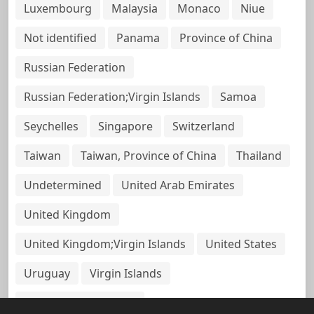
Luxembourg
Malaysia
Monaco
Niue
Not identified
Panama
Province of China
Russian Federation
Russian Federation;Virgin Islands
Samoa
Seychelles
Singapore
Switzerland
Taiwan
Taiwan, Province of China
Thailand
Undetermined
United Arab Emirates
United Kingdom
United Kingdom;Virgin Islands
United States
Uruguay
Virgin Islands
Virgin Islands, British