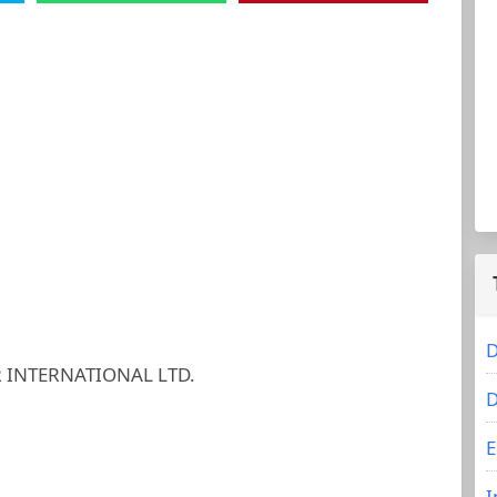
D
 INTERNATIONAL LTD.
D
E
I