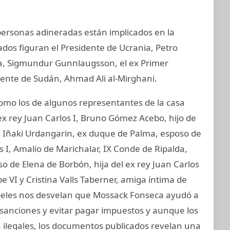
 personas adineradas están implicados en la
ados figuran el Presidente de Ucrania, Petro
ia, Sigmundur Gunnlaugsson, el ex Primer
idente de Sudán, Ahmad Ali al-Mirghani.
mo los de algunos representantes de la casa
ex rey Juan Carlos I, Bruno Gómez Acebo, hijo de
I, Iñaki Urdangarin, ex duque de Palma, esposo de
os I, Amalio de Marichalar, IX Conde de Ripalda,
 de Elena de Borbón, hija del ex rey Juan Carlos
e VI y Cristina Valls Taberner, amiga íntima de
papeles nos desvelan que Mossack Fonseca ayudó a
 sanciones y evitar pagar impuestos y aunque los
on ilegales, los documentos publicados revelan una