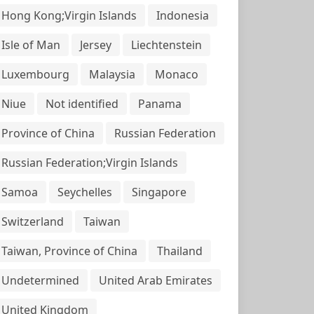
Hong Kong;Virgin Islands
Indonesia
Isle of Man
Jersey
Liechtenstein
Luxembourg
Malaysia
Monaco
Niue
Not identified
Panama
Province of China
Russian Federation
Russian Federation;Virgin Islands
Samoa
Seychelles
Singapore
Switzerland
Taiwan
Taiwan, Province of China
Thailand
Undetermined
United Arab Emirates
United Kingdom