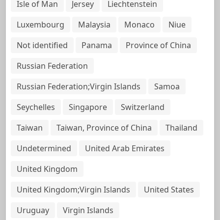
Isle of Man
Jersey
Liechtenstein
Luxembourg
Malaysia
Monaco
Niue
Not identified
Panama
Province of China
Russian Federation
Russian Federation;Virgin Islands
Samoa
Seychelles
Singapore
Switzerland
Taiwan
Taiwan, Province of China
Thailand
Undetermined
United Arab Emirates
United Kingdom
United Kingdom;Virgin Islands
United States
Uruguay
Virgin Islands