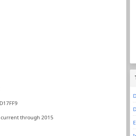
I
D
D17FF9
D
 current through 2015
E
I