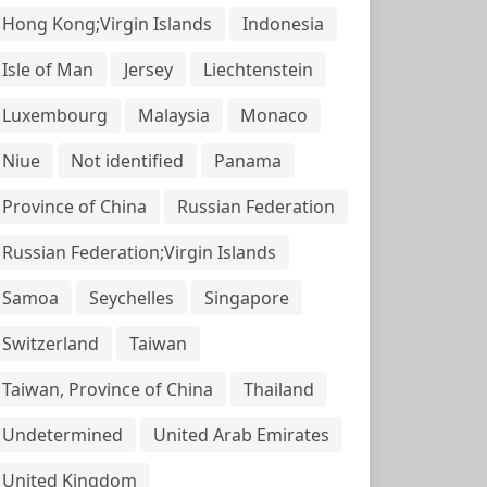
Hong Kong;Virgin Islands
Indonesia
Isle of Man
Jersey
Liechtenstein
Luxembourg
Malaysia
Monaco
Niue
Not identified
Panama
Province of China
Russian Federation
Russian Federation;Virgin Islands
Samoa
Seychelles
Singapore
Switzerland
Taiwan
Taiwan, Province of China
Thailand
Undetermined
United Arab Emirates
United Kingdom