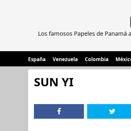
Los famosos Papeles de Panamá al
España
Venezuela
Colombia
Méxic
SUN YI