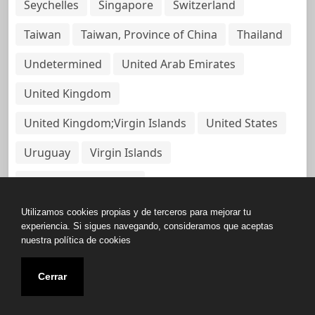
Seychelles
Singapore
Switzerland
Taiwan
Taiwan, Province of China
Thailand
Undetermined
United Arab Emirates
United Kingdom
United Kingdom;Virgin Islands
United States
Uruguay
Virgin Islands
Virgin Islands, British
Utilizamos cookies propias y de terceros para mejorar tu
experiencia. Si sigues navegando, consideramos que aceptas
nuestra política de cookies
Copyright © All rights reserved.
Cerrar
Base de Datos de Papeles Del Panamá