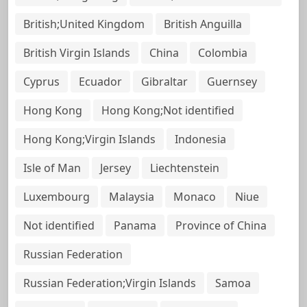
British;United Kingdom
British Anguilla
British Virgin Islands
China
Colombia
Cyprus
Ecuador
Gibraltar
Guernsey
Hong Kong
Hong Kong;Not identified
Hong Kong;Virgin Islands
Indonesia
Isle of Man
Jersey
Liechtenstein
Luxembourg
Malaysia
Monaco
Niue
Not identified
Panama
Province of China
Russian Federation
Russian Federation;Virgin Islands
Samoa