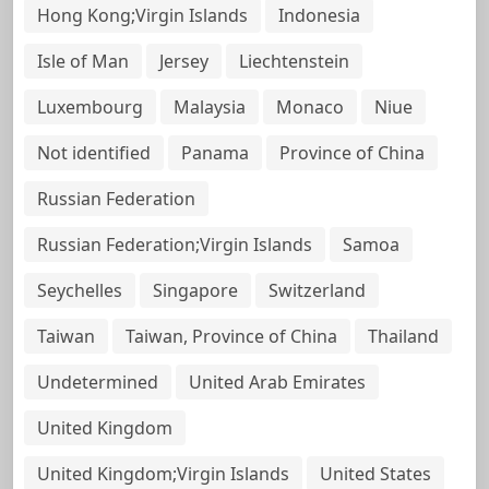
Hong Kong;Virgin Islands
Indonesia
Isle of Man
Jersey
Liechtenstein
Luxembourg
Malaysia
Monaco
Niue
Not identified
Panama
Province of China
Russian Federation
Russian Federation;Virgin Islands
Samoa
Seychelles
Singapore
Switzerland
Taiwan
Taiwan, Province of China
Thailand
Undetermined
United Arab Emirates
United Kingdom
United Kingdom;Virgin Islands
United States