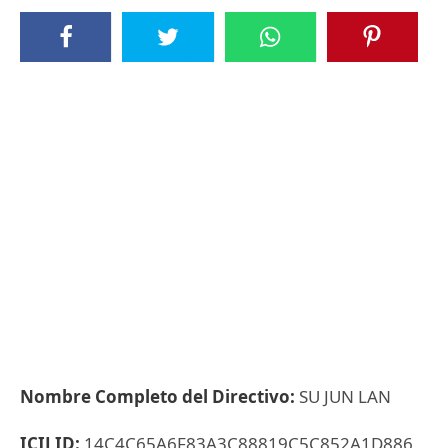
Nombre Completo del Directivo:
SU JUN LAN
ICIJ ID:
14C4C65A6F83A3C88819C5C852A1D886