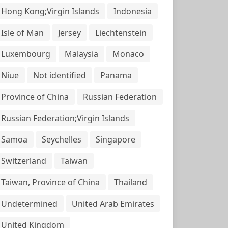
Hong Kong;Virgin Islands
Indonesia
Isle of Man
Jersey
Liechtenstein
Luxembourg
Malaysia
Monaco
Niue
Not identified
Panama
Province of China
Russian Federation
Russian Federation;Virgin Islands
Samoa
Seychelles
Singapore
Switzerland
Taiwan
Taiwan, Province of China
Thailand
Undetermined
United Arab Emirates
United Kingdom