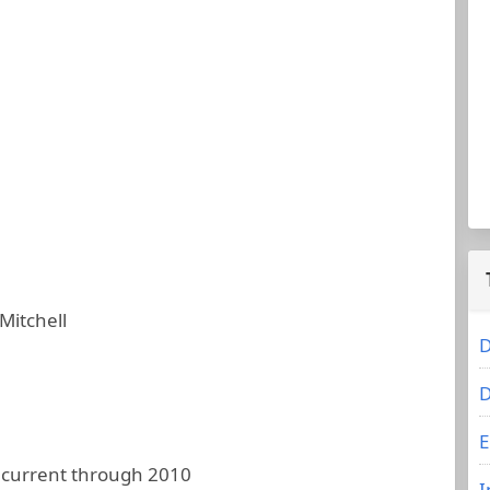
Mitchell
D
D
E
 current through 2010
I