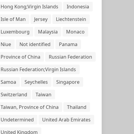
Hong Kong;Virgin Islands
Indonesia
Isle of Man
Jersey
Liechtenstein
Luxembourg
Malaysia
Monaco
Niue
Not identified
Panama
Province of China
Russian Federation
Russian Federation;Virgin Islands
Samoa
Seychelles
Singapore
Switzerland
Taiwan
Taiwan, Province of China
Thailand
Undetermined
United Arab Emirates
United Kingdom