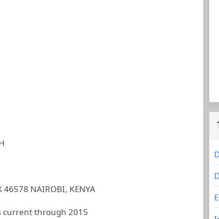
TH
D
D
X 46578 NAIROBI, KENYA
E
 current through 2015
I