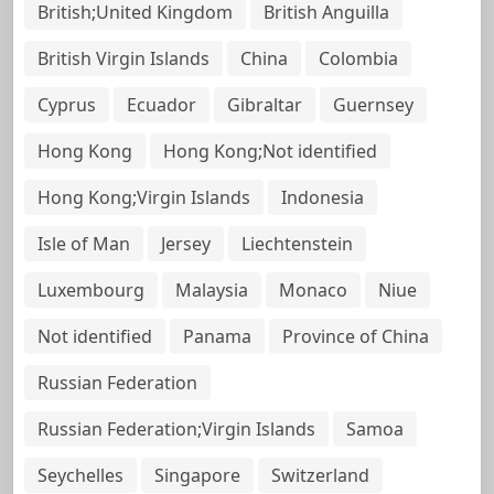
British;United Kingdom
British Anguilla
British Virgin Islands
China
Colombia
Cyprus
Ecuador
Gibraltar
Guernsey
Hong Kong
Hong Kong;Not identified
Hong Kong;Virgin Islands
Indonesia
Isle of Man
Jersey
Liechtenstein
Luxembourg
Malaysia
Monaco
Niue
Not identified
Panama
Province of China
Russian Federation
Russian Federation;Virgin Islands
Samoa
Seychelles
Singapore
Switzerland