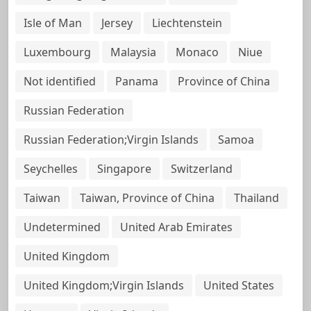
Isle of Man
Jersey
Liechtenstein
Luxembourg
Malaysia
Monaco
Niue
Not identified
Panama
Province of China
Russian Federation
Russian Federation;Virgin Islands
Samoa
Seychelles
Singapore
Switzerland
Taiwan
Taiwan, Province of China
Thailand
Undetermined
United Arab Emirates
United Kingdom
United Kingdom;Virgin Islands
United States