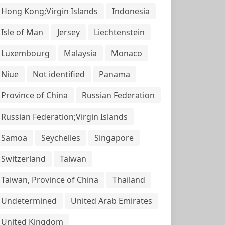
Hong Kong;Virgin Islands
Indonesia
Isle of Man
Jersey
Liechtenstein
Luxembourg
Malaysia
Monaco
Niue
Not identified
Panama
Province of China
Russian Federation
Russian Federation;Virgin Islands
Samoa
Seychelles
Singapore
Switzerland
Taiwan
Taiwan, Province of China
Thailand
Undetermined
United Arab Emirates
United Kingdom