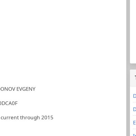
DONOV EVGENY
D
0DCA0F
D
 current through 2015
E
I