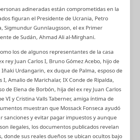
y personas adineradas están comprometidas en la
ados figuran el Presidente de Ucrania, Petro
ia, Sigmundur Gunnlaugsson, el ex Primer
idente de Sudán, Ahmad Ali al-Mirghani.
mo los de algunos representantes de la casa
ex rey Juan Carlos I, Bruno Gómez Acebo, hijo de
I, Iñaki Urdangarin, ex duque de Palma, esposo de
os I, Amalio de Marichalar, IX Conde de Ripalda,
 de Elena de Borbón, hija del ex rey Juan Carlos
e VI y Cristina Valls Taberner, amiga íntima de
s documentos muestran que Mossack Fonseca ayudó
var sanciones y evitar pagar impuestos y aunque
e son ilegales, los documentos publicados revelan
s, donde sus reales dueños se ubican ocultos bajo