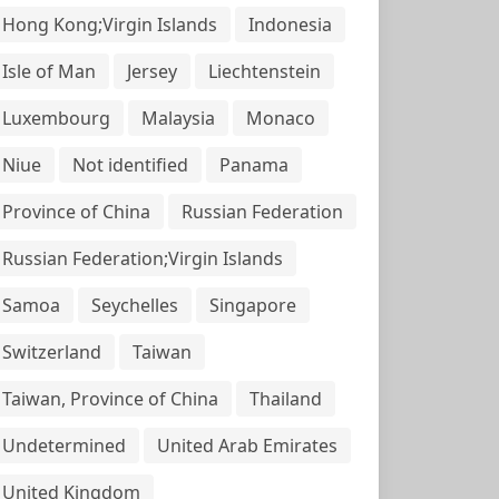
Hong Kong;Virgin Islands
Indonesia
Isle of Man
Jersey
Liechtenstein
Luxembourg
Malaysia
Monaco
Niue
Not identified
Panama
Province of China
Russian Federation
Russian Federation;Virgin Islands
Samoa
Seychelles
Singapore
Switzerland
Taiwan
Taiwan, Province of China
Thailand
Undetermined
United Arab Emirates
United Kingdom