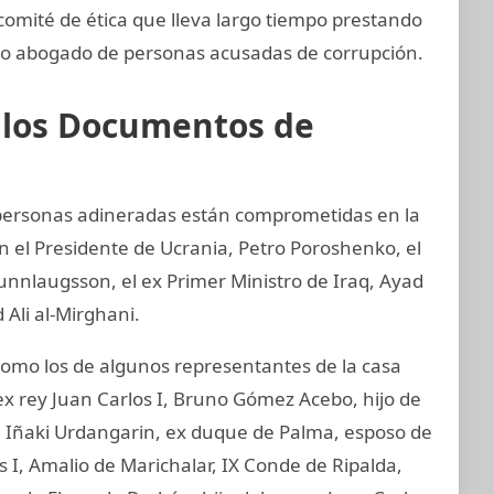
omité de ética que lleva largo tiempo prestando
mo abogado de personas acusadas de corrupción.
e los Documentos de
y personas adineradas están comprometidas en la
an el Presidente de Ucrania, Petro Poroshenko, el
unnlaugsson, el ex Primer Ministro de Iraq, Ayad
 Ali al-Mirghani.
mo los de algunos representantes de la casa
ex rey Juan Carlos I, Bruno Gómez Acebo, hijo de
I, Iñaki Urdangarin, ex duque de Palma, esposo de
os I, Amalio de Marichalar, IX Conde de Ripalda,