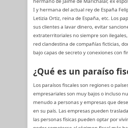
hermano de Jaime de Marichalar, ex esposo
I y hermana del actual rey de España Felip
Letizia Ortiz, reina de España, etc. Los 
sus clientes a lavar dinero, evitar sancio
extraterritoriales no siempre son ilegale
red clandestina de compañías ficticias, d
bajo capas de secreto y conexiones con fir
¿Qué es un paraíso fis
Los paraísos fiscales son regiones o paí
empresariales son muy bajos o incluso nu
menudo a personas y empresas que dese
en su país. Las empresas pueden trasladar 
las personas físicas pueden optar por viv
poder someterse al régimen fiscal más baj