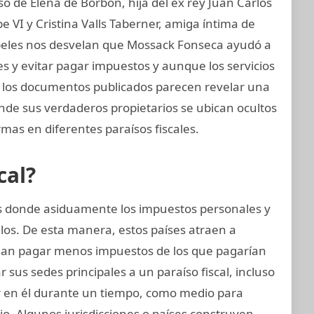
 de Elena de Borbón, hija del ex rey Juan Carlos
e VI y Cristina Valls Taberner, amiga íntima de
papeles nos desvelan que Mossack Fonseca ayudó a
nes y evitar pagar impuestos y aunque los servicios
s, los documentos publicados parecen revelar una
onde sus verdaderos propietarios se ubican ocultos
mas en diferentes paraísos fiscales.
cal?
ses donde asiduamente los impuestos personales y
los. De esta manera, estos países atraen a
an pagar menos impuestos de los que pagarían
sus sedes principales a un paraíso fiscal, incluso
ir en él durante un tiempo, como medio para
o. Algunos jurisdicciones o países construyen