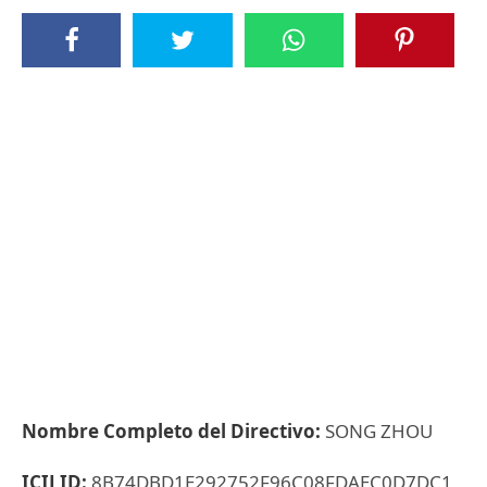
Nombre Completo del Directivo:
SONG ZHOU
ICIJ ID:
8B74DBD1E292752F96C08FDAEC0D7DC1