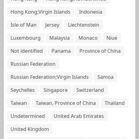
Hong Kong;Virgin Islands
Indonesia
Isle of Man
Jersey
Liechtenstein
Luxembourg
Malaysia
Monaco
Niue
Not identified
Panama
Province of China
Russian Federation
Russian Federation;Virgin Islands
Samoa
Seychelles
Singapore
Switzerland
Taiwan
Taiwan, Province of China
Thailand
Undetermined
United Arab Emirates
United Kingdom