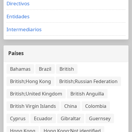
Directivos
Entidades
Intermediarios
Países
Bahamas
Brazil
British
British;Hong Kong
British;Russian Federation
British;United Kingdom
British Anguilla
British Virgin Islands
China
Colombia
Cyprus
Ecuador
Gibraltar
Guernsey
Hong Kong
Hong Kong;Not identified