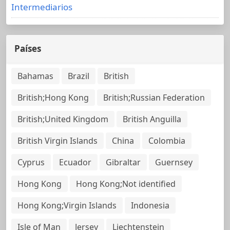
Intermediarios
Países
Bahamas
Brazil
British
British;Hong Kong
British;Russian Federation
British;United Kingdom
British Anguilla
British Virgin Islands
China
Colombia
Cyprus
Ecuador
Gibraltar
Guernsey
Hong Kong
Hong Kong;Not identified
Hong Kong;Virgin Islands
Indonesia
Isle of Man
Jersey
Liechtenstein