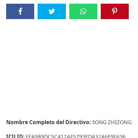
Nombre Completo del Directivo:
SONG ZHIZONG
ICIJ ID:
EEA989DC5C412AF5793EDA32A6E9F636