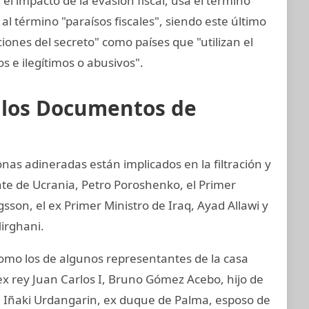
el impacto de la evasión fiscal, usa el término
al término "paraísos fiscales", siendo este último
ciones del secreto" como países que "utilizan el
tos e ilegítimos o abusivos".
e los Documentos de
nas adineradas están implicados en la filtración y
nte de Ucrania, Petro Poroshenko, el Primer
son, el ex Primer Ministro de Iraq, Ayad Allawi y
irghani.
mo los de algunos representantes de la casa
ex rey Juan Carlos I, Bruno Gómez Acebo, hijo de
I, Iñaki Urdangarin, ex duque de Palma, esposo de