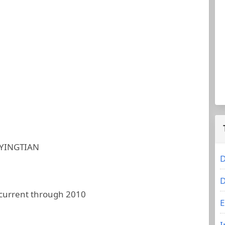
YINGTIAN
D
D
 current through 2010
E
I