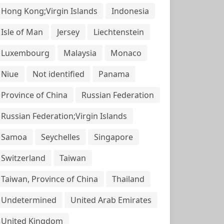
Hong Kong;Virgin Islands
Indonesia
Isle of Man
Jersey
Liechtenstein
Luxembourg
Malaysia
Monaco
Niue
Not identified
Panama
Province of China
Russian Federation
Russian Federation;Virgin Islands
Samoa
Seychelles
Singapore
Switzerland
Taiwan
Taiwan, Province of China
Thailand
Undetermined
United Arab Emirates
United Kingdom