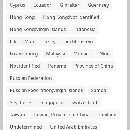
Cyprus
Ecuador
Gibraltar
Guernsey
Hong Kong
Hong Kong;Not identified
Hong Kong;Virgin Islands
Indonesia
Isle of Man
Jersey
Liechtenstein
Luxembourg
Malaysia
Monaco
Niue
Not identified
Panama
Province of China
Russian Federation
Russian Federation;Virgin Islands
Samoa
Seychelles
Singapore
Switzerland
Taiwan
Taiwan, Province of China
Thailand
Undetermined
United Arab Emirates