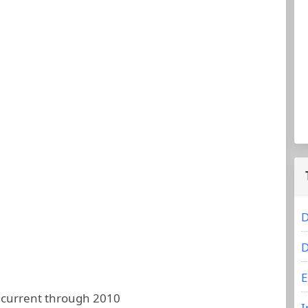
D
D
E
 current through 2010
I