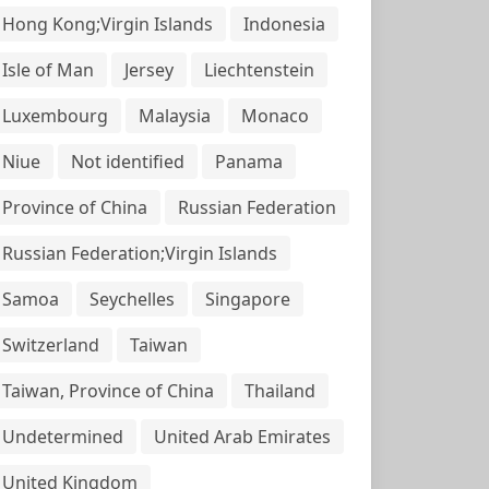
Hong Kong;Virgin Islands
Indonesia
Isle of Man
Jersey
Liechtenstein
Luxembourg
Malaysia
Monaco
Niue
Not identified
Panama
Province of China
Russian Federation
Russian Federation;Virgin Islands
Samoa
Seychelles
Singapore
Switzerland
Taiwan
Taiwan, Province of China
Thailand
Undetermined
United Arab Emirates
United Kingdom