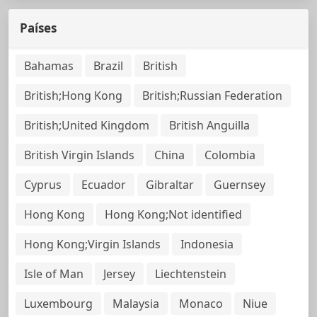
Países
Bahamas
Brazil
British
British;Hong Kong
British;Russian Federation
British;United Kingdom
British Anguilla
British Virgin Islands
China
Colombia
Cyprus
Ecuador
Gibraltar
Guernsey
Hong Kong
Hong Kong;Not identified
Hong Kong;Virgin Islands
Indonesia
Isle of Man
Jersey
Liechtenstein
Luxembourg
Malaysia
Monaco
Niue