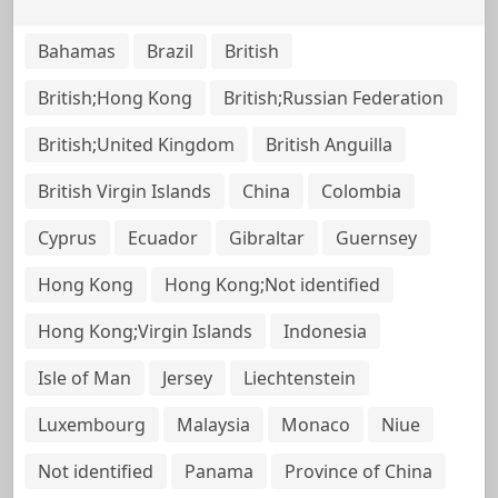
Bahamas
Brazil
British
British;Hong Kong
British;Russian Federation
British;United Kingdom
British Anguilla
British Virgin Islands
China
Colombia
Cyprus
Ecuador
Gibraltar
Guernsey
Hong Kong
Hong Kong;Not identified
Hong Kong;Virgin Islands
Indonesia
Isle of Man
Jersey
Liechtenstein
Luxembourg
Malaysia
Monaco
Niue
Not identified
Panama
Province of China