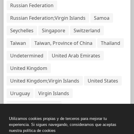
Russian Federation
Russian Federation;Virgin Islands
Samoa
Seychelles
Singapore
Switzerland
Taiwan
Taiwan, Province of China
Thailand
Undetermined
United Arab Emirates
United Kingdom
United Kingdom;Virgin Islands
United States
Uruguay
Virgin Islands
Virgin Islands, British
Utilizamos cookies propias y de terceros para mejorar tu
experiencia. Si sigues navegando, consideramos que aceptas
nuestra política de cookies