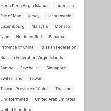
Hong Kong;Virgin Islands
Indonesia
Isle of Man
Jersey
Liechtenstein
Luxembourg
Malaysia
Monaco
Niue
Not identified
Panama
Province of China
Russian Federation
Russian Federation;Virgin Islands
Samoa
Seychelles
Singapore
Switzerland
Taiwan
Taiwan, Province of China
Thailand
Undetermined
United Arab Emirates
United Kingdom