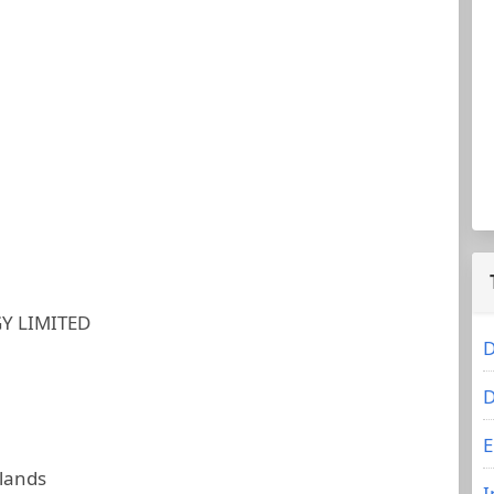
Y LIMITED
D
D
E
slands
I