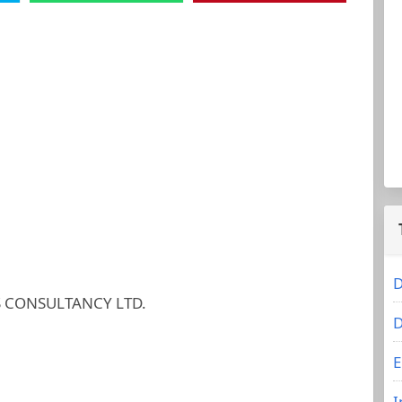
D
CONSULTANCY LTD.
D
E
I