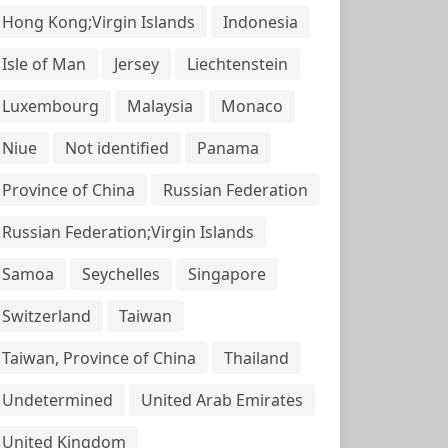
Hong Kong;Virgin Islands
Indonesia
Isle of Man
Jersey
Liechtenstein
Luxembourg
Malaysia
Monaco
Niue
Not identified
Panama
Province of China
Russian Federation
Russian Federation;Virgin Islands
Samoa
Seychelles
Singapore
Switzerland
Taiwan
Taiwan, Province of China
Thailand
Undetermined
United Arab Emirates
United Kingdom