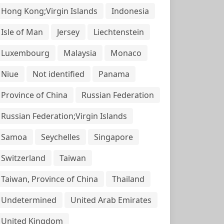
Hong Kong;Virgin Islands
Indonesia
Isle of Man
Jersey
Liechtenstein
Luxembourg
Malaysia
Monaco
Niue
Not identified
Panama
Province of China
Russian Federation
Russian Federation;Virgin Islands
Samoa
Seychelles
Singapore
Switzerland
Taiwan
Taiwan, Province of China
Thailand
Undetermined
United Arab Emirates
United Kingdom