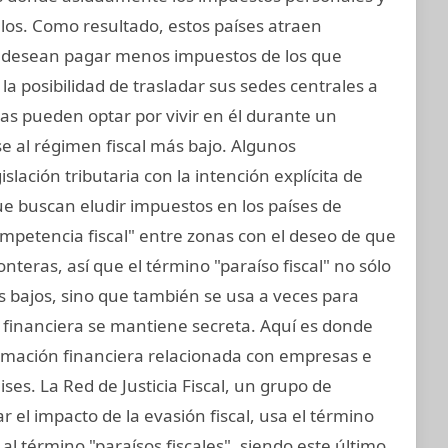
los. Como resultado, estos países atraen
 desean pagar menos impuestos de los que
a posibilidad de trasladar sus sedes centrales a
icas pueden optar por vivir en él durante un
 al régimen fiscal más bajo. Algunos
islación tributaria con la intención explícita de
ue buscan eludir impuestos en los países de
mpetencia fiscal" entre zonas con el deseo de que
teras, así que el término "paraíso fiscal" no sólo
vos bajos, sino que también se usa a veces para
n financiera se mantiene secreta. Aquí es donde
formación financiera relacionada con empresas e
ses. La Red de Justicia Fiscal, un grupo de
 el impacto de la evasión fiscal, usa el término
al término "paraísos fiscales", siendo este último