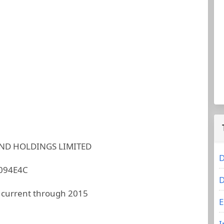
ND HOLDINGS LIMITED
D
094E4C
D
 current through 2015
E
I