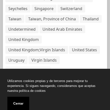
Seychelles
Singapore
Switzerland
Taiwan
Taiwan, Province of China
Thailand
Undetermined
United Arab Emirates
United Kingdom
United Kingdom;Virgin Islands
United States
Uruguay
Virgin Islands
Virgin Islands, British
Utilizamos cookies propias y de terceros para mejorar tu
experiencia. Si sigues navegando, consideramos que aceptas
nuestra política de cookies
Copyright © All rights reserved.
Cerrar