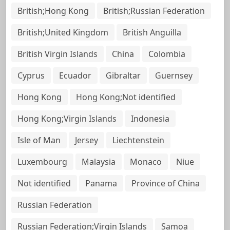
British;Hong Kong
British;Russian Federation
British;United Kingdom
British Anguilla
British Virgin Islands
China
Colombia
Cyprus
Ecuador
Gibraltar
Guernsey
Hong Kong
Hong Kong;Not identified
Hong Kong;Virgin Islands
Indonesia
Isle of Man
Jersey
Liechtenstein
Luxembourg
Malaysia
Monaco
Niue
Not identified
Panama
Province of China
Russian Federation
Russian Federation;Virgin Islands
Samoa