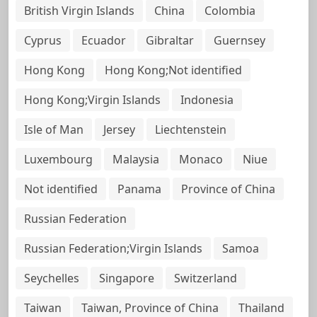
British Virgin Islands
China
Colombia
Cyprus
Ecuador
Gibraltar
Guernsey
Hong Kong
Hong Kong;Not identified
Hong Kong;Virgin Islands
Indonesia
Isle of Man
Jersey
Liechtenstein
Luxembourg
Malaysia
Monaco
Niue
Not identified
Panama
Province of China
Russian Federation
Russian Federation;Virgin Islands
Samoa
Seychelles
Singapore
Switzerland
Taiwan
Taiwan, Province of China
Thailand