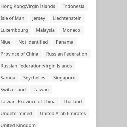
Hong Kong;Virgin Islands
Indonesia
Isle of Man
Jersey
Liechtenstein
Luxembourg
Malaysia
Monaco
Niue
Not identified
Panama
Province of China
Russian Federation
Russian Federation;Virgin Islands
Samoa
Seychelles
Singapore
Switzerland
Taiwan
Taiwan, Province of China
Thailand
Undetermined
United Arab Emirates
United Kingdom