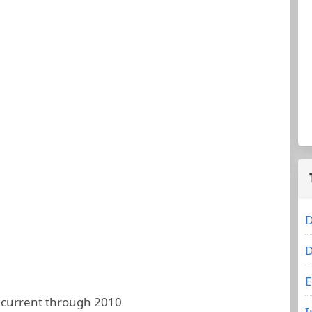
D
D
E
 current through 2010
I