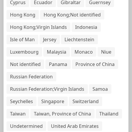
Cyprus
Ecuador
Gibraltar
Guernsey
Hong Kong
Hong Kong;Not identified
Hong Kong;Virgin Islands
Indonesia
Isle of Man
Jersey
Liechtenstein
Luxembourg
Malaysia
Monaco
Niue
Not identified
Panama
Province of China
Russian Federation
Russian Federation;Virgin Islands
Samoa
Seychelles
Singapore
Switzerland
Taiwan
Taiwan, Province of China
Thailand
Undetermined
United Arab Emirates