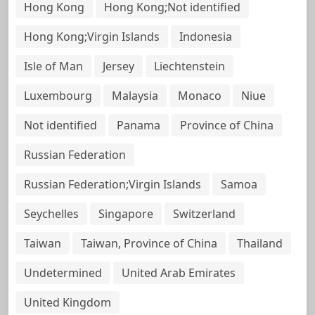
Hong Kong
Hong Kong;Not identified
Hong Kong;Virgin Islands
Indonesia
Isle of Man
Jersey
Liechtenstein
Luxembourg
Malaysia
Monaco
Niue
Not identified
Panama
Province of China
Russian Federation
Russian Federation;Virgin Islands
Samoa
Seychelles
Singapore
Switzerland
Taiwan
Taiwan, Province of China
Thailand
Undetermined
United Arab Emirates
United Kingdom