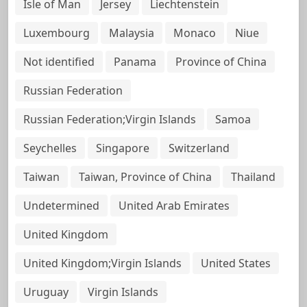
Isle of Man
Jersey
Liechtenstein
Luxembourg
Malaysia
Monaco
Niue
Not identified
Panama
Province of China
Russian Federation
Russian Federation;Virgin Islands
Samoa
Seychelles
Singapore
Switzerland
Taiwan
Taiwan, Province of China
Thailand
Undetermined
United Arab Emirates
United Kingdom
United Kingdom;Virgin Islands
United States
Uruguay
Virgin Islands