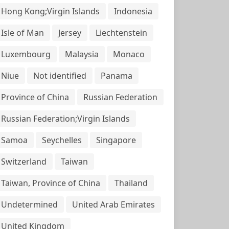
Hong Kong;Virgin Islands
Indonesia
Isle of Man
Jersey
Liechtenstein
Luxembourg
Malaysia
Monaco
Niue
Not identified
Panama
Province of China
Russian Federation
Russian Federation;Virgin Islands
Samoa
Seychelles
Singapore
Switzerland
Taiwan
Taiwan, Province of China
Thailand
Undetermined
United Arab Emirates
United Kingdom