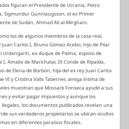
ados figuran el Presidente de Ucrania, Petro
ia, Sigmundur Gunnlaugsson, el ex Primer
idente de Sudán, Ahmad Ali al-Mirghani.
o los de algunos miembros de la casa real,
 Juan Carlos I, Bruno Gómez Acebo, hijo de Pilar
aki Urdangarin, ex duque de Palma, esposo de
os I, Amalio de Marichalar, IX Conde de Ripalda,
 de Elena de Borbón, hija del ex rey Juan Carlos
e VI y Cristina Valls Taberner, amiga íntima de
 papeles muestran que Mossack Fonseca ayudó a sus
ones y evitar pagar impuestos y aunque los
on ilegales, los documentos publicados revelan una
onde sus verdaderos propietarios se ubican ocultos
mas en diferentes paraísos fiscales.